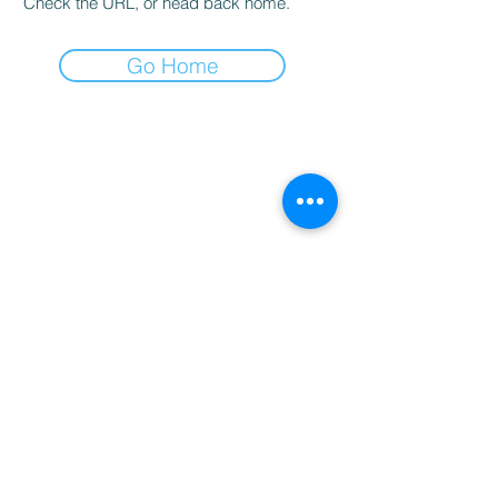
Check the URL, or head back home.
Go Home
Shop
Spedizioni e resi
La storia
Modalità di pagamento
Contatti
Carrello
Prenota on-line
SUBSCRIBE
PRIVACY POLICY
COOKIE POLICY