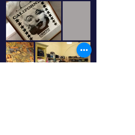
Shop
Spedizioni e resi
La storia
Modalità di pagamento
Contatti
Carrello
Prenota on-line