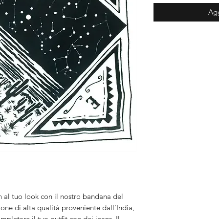
Agg
 al tuo look con il nostro bandana del 
one di alta qualità proveniente dall'India, 
letare il tuo outfit con dei jeans. Il 