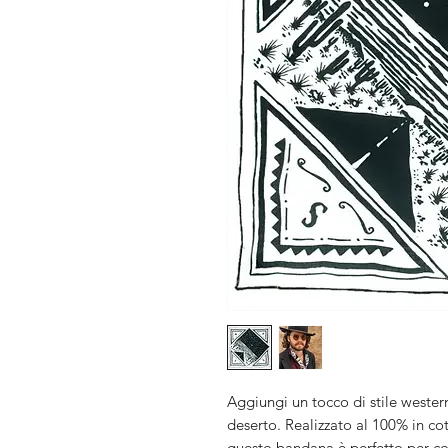
Aggiungi un tocco di stile western
deserto. Realizzato al 100% in cot
questo bandana è perfetto per comp