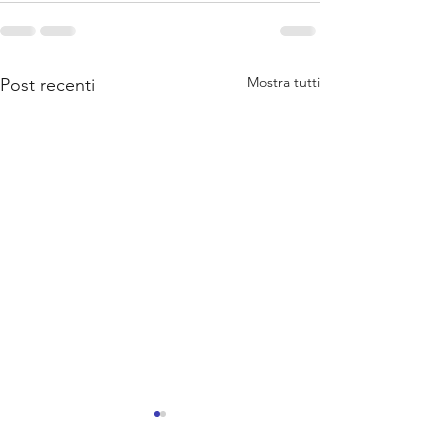
Mostra tutti
Post recenti
Nuovi Servizi x te
Saluti da Team