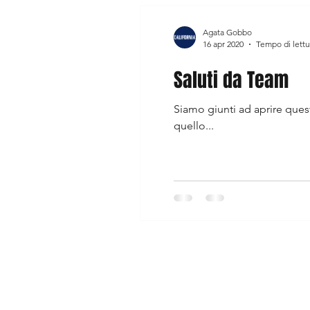
Agata Gobbo
16 apr 2020
Tempo di lettu
Saluti da Team
Siamo giunti ad aprire ques
quello...
Shop
Spedizioni e r
La storia
Modalità di 
Contatti
Carrello